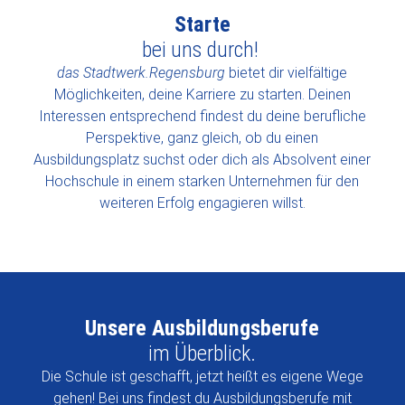
Starte
bei uns durch!
das Stadtwerk.Regensburg
bietet dir vielfältige
Möglichkeiten, deine Karriere zu starten. Deinen
Interessen entsprechend findest du deine berufliche
Perspektive, ganz gleich, ob du einen
Ausbildungsplatz suchst oder dich als Absolvent einer
Hochschule in einem starken Unternehmen für den
Ja, ich möchte über neue Stellenangebote informiert werden. Zu
weiteren Erfolg engagieren willst.
diesem Zweck stimme ich der Verarbeitung meiner Daten für
das JobAbo zu. Diese Zustimmung kann jederzeit, ohne
Angabe von Gründen und mit Wirkung für die Zukunft,
widerrufen werden. Informationen zum Datenschutz finden Sie
hier
Abschicken
Unsere Ausbildungsberufe
im Überblick.
Die Schule ist geschafft, jetzt heißt es eigene Wege
gehen! Bei uns findest du Ausbildungsberufe mit