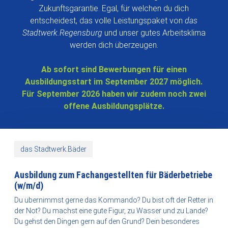
Zukunftsgarantie. Egal, für welchen du dich
entscheidest, das volle Leistungspaket von
das
Stadtwerk.Regensburg
und unser gutes Arbeitsklima
werden dich überzeugen.
Ab sofort sind Bewerbungen für einen
Ausbildungsstart im September 2027 möglich.
Für September 2026 haben wir zudem noch zwei
offene Ausbildungsplätze.
das Stadtwerk.Bäder
Ausbildung zum Fachangestellten für Bäderbetriebe
(w/m/d)
Du übernimmst gerne das Kommando? Du bist oft der Retter in
der Not? Du machst eine gute Figur, zu Wasser und zu Lande?
Du gehst den Dingen gern auf den Grund? Dein besonderes