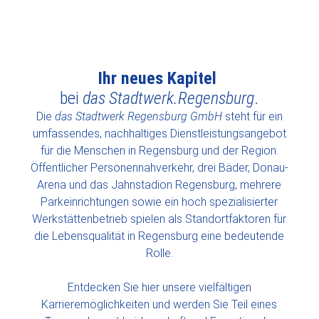
Dein Ausbildungsplatz
Mehr erfahren
Mehr erfahren
Mehr erfahren
Karriere bei das Stadtwerk Regensburg – 
für 09/2027
wartet:
Ihr neues Kapitel
bei
das Stadtwerk.Regensburg
.
Die
das Stadtwerk Regensburg GmbH
steht für ein
umfassendes, nachhaltiges ‎Dienstleistungsangebot
für die Menschen in Regensburg und der Region.
Öffentlicher Personennahverkehr, drei Bäder, Donau-
Arena und das Jahnstadion Regensburg, mehrere
Parkeinrichtungen sowie ein hoch spezialisierter
Werkstättenbetrieb spielen als Standortfaktoren für
die Lebensqualität in ‎Regensburg eine bedeutende
Rolle‎.
Entdecken Sie hier unsere vielfältigen
Karrieremöglichkeiten und werden Sie Teil eines