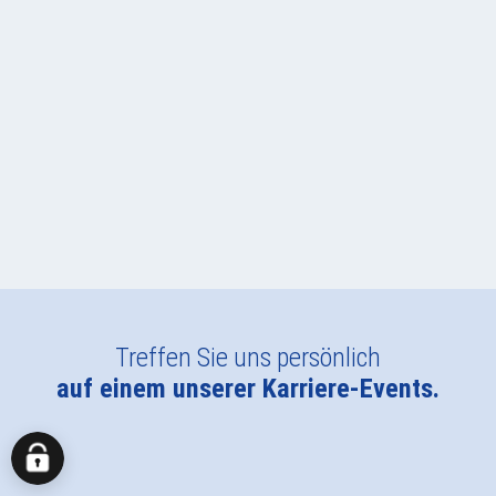
Herzlichen Glückwunsch!
Ein erfolgreiches Bewerbungsgespräch und
eine kurze Wartezeit später erhalten Sie wieder
Feedback von uns – und im besten Fall
können wir Sie schon bald als neue Kollegin
bzw. neuen Kollegen begrüßen!
Treffen Sie uns persönlich
auf einem unserer Karriere-Events.