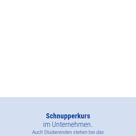
Schülerpraktikum
Du möchtest schon mal bei uns reinschnuppern um
abzuchecken, ob eine Ausbildung bei uns das Richtige
für dich ist? Dann bewirb dich gleich hier für ein
Schülerpraktikum.
Schreib uns einfach, wann und in welchem Bereich du
gerne ein Praktikum machen möchtest. Wir freuen uns,
dir
das Stadtwerk.Regensburg
zu zeigen!
Für ein Schülerpraktikum bewerben
Schnupperkurs
im Unternehmen.
Auch Studierenden stehen bei
das