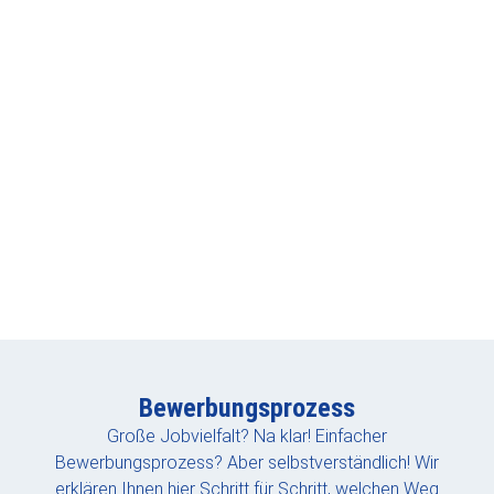
Neben-/Minijob
Sie sind auf der Suche nach einem Nebenjob oder
können nur eine begrenzte Anzahl an Stunden
arbeiten? Wir suchen immer wieder engagierte
Mitarbeiterinnen und Mitarbeiter, die uns als
Badeaufsicht, Tankhelfer:in oder in Bereichen der
Reinigung unterstützen.
Hier geht es zu den aktuellen Jobs
Bewerbungsprozess
Große Jobvielfalt? Na klar! Einfacher
Bewerbungsprozess? Aber selbstverständlich! Wir
erklären Ihnen hier Schritt für Schritt, welchen Weg